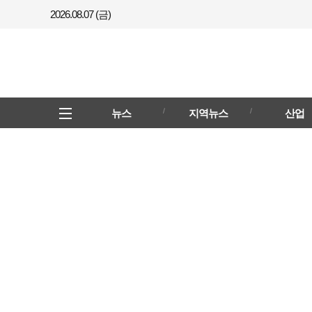
2026.08.07 (금)
메뉴
전체메뉴
뉴스
지역뉴스
산업
열기/
닫기