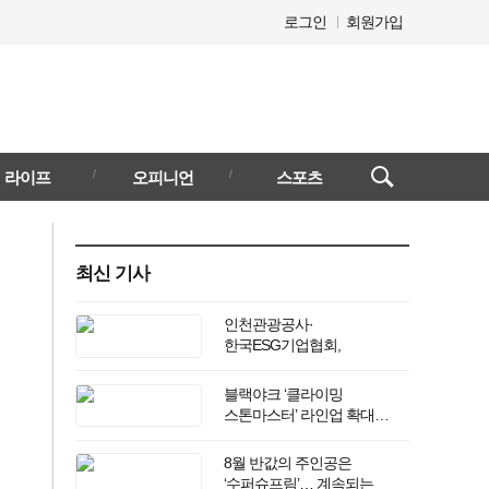
로그인
회원가입
검색창
라이프
오피니언
스포츠
열기/
닫기
최신 기사
인천관광공사·
한국ESG기업협회,
‘그린에너텍 ESG 컨퍼런스
2026’ 개최
블랙야크 ‘클라이밍
스톤마스터’ 라인업 확대…
프리 드롭 오픈
8월 반값의 주인공은
‘수퍼슈프림’… 계속되는