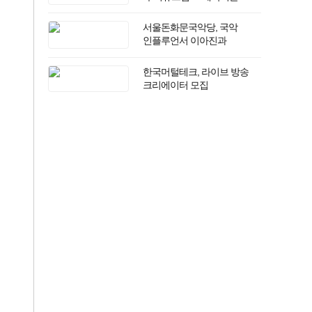
반값다 피자헛
서울돈화문국악당, 국악
인플루언서 이아진과
함께하는 ‘2026 국악 플러그인
vol.3’ 개최
한국머털테크, 라이브 방송
크리에이터 모집