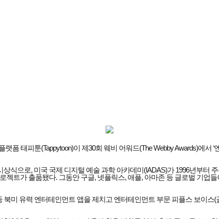
appytoon)이 제30회 웨비 어워드(The Webby Awards)에서 ‘엔터테인먼트(
상식으로, 미국 국제 디지털 예술 과학 아카데미(IADAS)가 1996년부터
프로젝트가 출품됐다. 그동안 구글, 넷플릭스, 애플, 아마존 등 글로벌 기업
te) 등 북미 유력 엔터테인먼트 앱을 제치고 엔터테인먼트 부문 피플스 보이스(글로벌 투