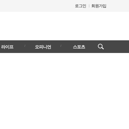
로그인
회원가입
검색창
라이프
오피니언
스포츠
열기/
닫기