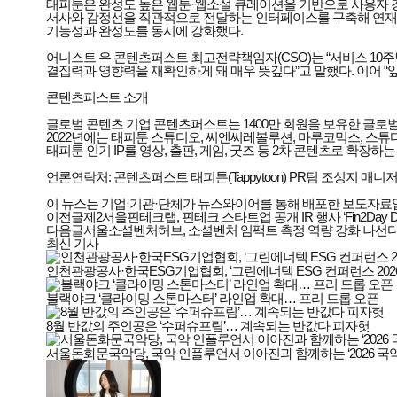
태피툰은 완성도 높은 웹툰·웹소설 큐레이션을 기반으로 사용자 경험(
서사와 감정선을 직관적으로 전달하는 인터페이스를 구축해 연재 
기능성과 완성도를 동시에 강화했다.
어니스트 우 콘텐츠퍼스트 최고전략책임자(CSO)는 “서비스 10
결집력과 영향력을 재확인하게 돼 매우 뜻깊다”고 말했다. 이어 
콘텐츠퍼스트 소개
글로벌 콘텐츠 기업 콘텐츠퍼스트는 1400만 회원을 보유한 글로
2022년에는 태피툰 스튜디오, 씨엔씨레볼루션, 마루코믹스, 스튜디오 
태피툰 인기 IP를 영상, 출판, 게임, 굿즈 등 2차 콘텐츠로 확장하
언론연락처: 콘텐츠퍼스트 태피툰(Tappytoon) PR팀 조성지 매니저 02
이 뉴스는 기업·기관·단체가 뉴스와이어를 통해 배포한 보도자료
이전글
제2서울핀테크랩, 핀테크 스타트업 공개 IR 행사 ‘Fin2Day De
다음글
서울소셜벤처허브, 소셜벤처 임팩트 측정 역량 강화 나선
최신 기사
인천관광공사·한국ESG기업협회, ‘그린에너텍 ESG 컨퍼런스 2026
블랙야크 ‘클라이밍 스톤마스터’ 라인업 확대… 프리 드롭 오픈
8월 반값의 주인공은 ‘수퍼슈프림’… 계속되는 반값다 피자헛
서울돈화문국악당, 국악 인플루언서 이아진과 함께하는 ‘2026 국악 플