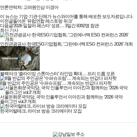
언론연락처: 고려원인삼 이경아
이 뉴스는 기업·기관·단체가 뉴스와이어를 통해 배포한 보도자료입니다.
이전글
돌아온 ‘유럽연합 레스토랑 위크’
다음글
‘2026 일잘러 페스타’ 성료… 3일간 8392명 참관
최신 기사
인천관광공사·한국ESG기업협회, ‘그린에너텍 ESG 컨퍼런스 2026’ 개최
블랙야크 ‘클라이밍 스톤마스터’ 라인업 확대… 프리 드롭 오픈
8월 반값의 주인공은 ‘수퍼슈프림’… 계속되는 반값다 피자헛
서울돈화문국악당, 국악 인플루언서 이아진과 함께하는 ‘2026 국악
플러그인 vol.3’ 개최
한국머털테크, 라이브 방송 크리에이터 모집