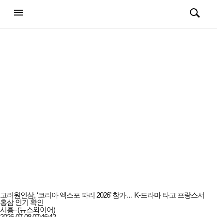
강남일보
전체메뉴
검색
메뉴
열기/
열기/
닫기
닫기
고려원인삼, ‘코리아 엑스포 파리 2026’ 참가… K-드라마 타고 프랑스서
홍삼 인기 확인
시흥--(뉴스와이어)
2026-07-08 07:46:42