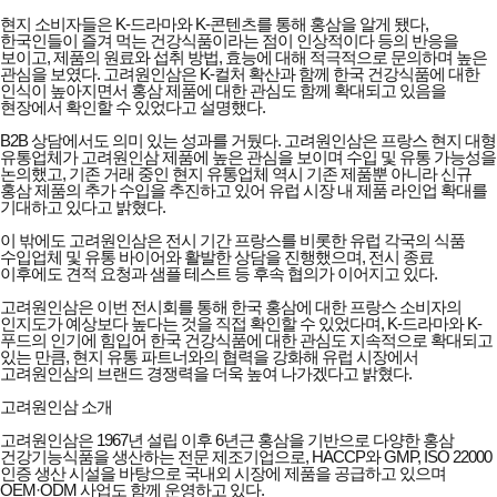
현지 소비자들은 K-드라마와 K-콘텐츠를 통해 홍삼을 알게 됐다,
한국인들이 즐겨 먹는 건강식품이라는 점이 인상적이다 등의 반응을
보이고, 제품의 원료와 섭취 방법, 효능에 대해 적극적으로 문의하며 높은
관심을 보였다. 고려원인삼은 K-컬처 확산과 함께 한국 건강식품에 대한
인식이 높아지면서 홍삼 제품에 대한 관심도 함께 확대되고 있음을
현장에서 확인할 수 있었다고 설명했다.
B2B 상담에서도 의미 있는 성과를 거뒀다. 고려원인삼은 프랑스 현지 대형
유통업체가 고려원인삼 제품에 높은 관심을 보이며 수입 및 유통 가능성을
논의했고, 기존 거래 중인 현지 유통업체 역시 기존 제품뿐 아니라 신규
홍삼 제품의 추가 수입을 추진하고 있어 유럽 시장 내 제품 라인업 확대를
기대하고 있다고 밝혔다.
이 밖에도 고려원인삼은 전시 기간 프랑스를 비롯한 유럽 각국의 식품
수입업체 및 유통 바이어와 활발한 상담을 진행했으며, 전시 종료
이후에도 견적 요청과 샘플 테스트 등 후속 협의가 이어지고 있다.
고려원인삼은 이번 전시회를 통해 한국 홍삼에 대한 프랑스 소비자의
인지도가 예상보다 높다는 것을 직접 확인할 수 있었다며, K-드라마와 K-
푸드의 인기에 힘입어 한국 건강식품에 대한 관심도 지속적으로 확대되고
있는 만큼, 현지 유통 파트너와의 협력을 강화해 유럽 시장에서
고려원인삼의 브랜드 경쟁력을 더욱 높여 나가겠다고 밝혔다.
고려원인삼 소개
고려원인삼은 1967년 설립 이후 6년근 홍삼을 기반으로 다양한 홍삼
건강기능식품을 생산하는 전문 제조기업으로, HACCP와 GMP, ISO 22000
인증 생산 시설을 바탕으로 국내외 시장에 제품을 공급하고 있으며
OEM·ODM 사업도 함께 운영하고 있다.