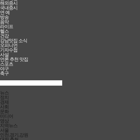
해외증시
국내증시
연 예
방송
음악
라이프
헬스
건강
강남맛집 소식
오피니언
기자수첩
사설
언론 추천 맛집
스포츠
야구
축구
검색창
열기/
검색
닫기
전체메뉴
뉴스
닫기
정치
경제
사회
문화
미디어
영상
지역뉴스
서울
인천.경기,강원
대전.충청