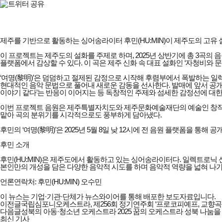
제주를 기반으로 활동하는 싱어송라이터 후민(HU:MIN)이 제주도의 고유 설
이 프로젝트는 제주도의 설화를 주제로 하며, 2025년 상반기에 총 3곡의 
플랫폼에서 감상할 수 있다. 이 곡은 제주 신화 속 대표 설화인 ‘자청비와
‘여명(黎明)’은 덤덤하고 절제된 감정으로 시작해 후렴부에서 폭발하는 
현대적인 음악 문법으로 풀어내 새로운 감동을 선사한다. 발매에 앞서 공개된
이야기 같다’는 반응이 이어지는 등 독창적인 주제와 섬세한 감정선에 대한
이번 프로젝트 음원은 제주특별자치도와 제주문화예술재단의 예술인 창작 지원을
맡아 곡의 분위기를 시각적으로도 풍부하게 담아냈다.
후민의 ‘여명(黎明)’은 2025년 5월 8일 낮 12시에 전 음원 플랫폼을 통
후민 소개
후민(HU:MIN)은 제주도에서 활동하고 있는 싱어송라이터다. 일렉트로닉
본인만의 개성을 담은 다양한 음악적 시도를 하며 음악적 역량을 넓혀 나가
언론연락처: 후민(HU:MIN) 오수민
이 뉴스는 기업·기관·단체가 뉴스와이어를 통해 배포한 보도자료입니다.
이전글
국립심포니오케스트라, 제256회 정기연주회 ‘프로코피예프, 교향곡
다음글
성북의 아동·청소년 오케스트라 2025 꿈의 오케스트라 성북 나눔을 
최신 기사