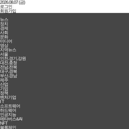
2026.08.07 (금)
로그인
회원가입
강남일보
전체메뉴
뉴스
열기/
정치
닫기
경제
사회
문화
미디어
영상
지역뉴스
서울
인천.경기,강원
대전.충청
전남.전북
대구.경북
부산.경남
제주
산업
기업
정책
벤처기업
I T
소프트웨어
하드웨어
인공지능
메타버스&AI
NFT
블록체인