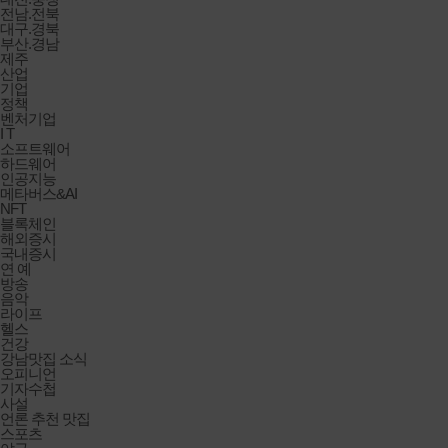
전남.전북
대구.경북
부산.경남
제주
산업
기업
정책
벤처기업
I T
소프트웨어
하드웨어
인공지능
메타버스&AI
NFT
블록체인
해외증시
국내증시
연 예
방송
음악
라이프
헬스
건강
강남맛집 소식
오피니언
기자수첩
사설
언론 추천 맛집
스포츠