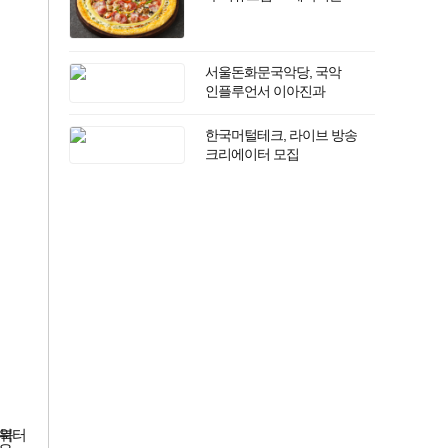
반값다 피자헛
서울돈화문국악당, 국악
인플루언서 이아진과
함께하는 ‘2026 국악 플러그인
vol.3’ 개최
한국머털테크, 라이브 방송
크리에이터 모집