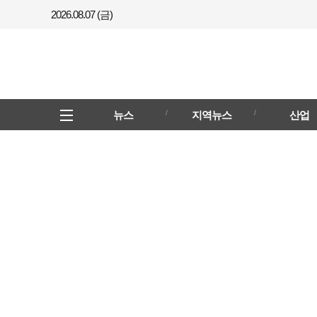
2026.08.07 (금)
메뉴
전체메뉴
뉴스
지역뉴스
산업
열기/
닫기