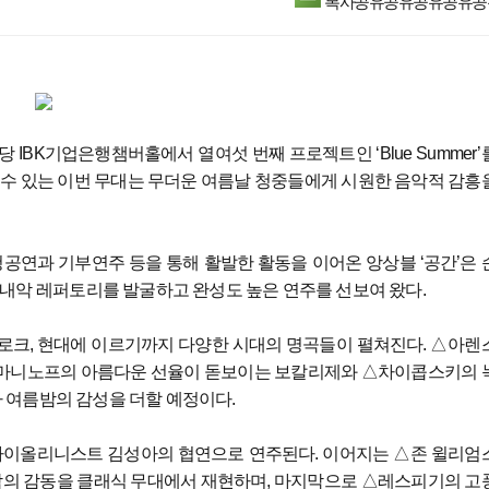
전당 IBK기업은행챔버홀에서 열여섯 번째 프로젝트인 ‘Blue Summer’
 수 있는 이번 무대는 무더운 여름날 청중들에게 시원한 음악적 감흥
청공연과 기부연주 등을 통해 활발한 활동을 이어온 앙상블 ‘공간’은 
실내악 레퍼토리를 발굴하고 완성도 높은 연주를 선보여 왔다.
터 바로크, 현대에 이르기까지 다양한 시대의 명곡들이 펼쳐진다. △아렌
흐마니노프의 아름다운 선율이 돋보이는 보칼리제와 △차이콥스키의 
가 여름밤의 감성을 더할 예정이다.
가 바이올리니스트 김성아의 협연으로 연주된다. 이어지는 △존 윌리엄
악의 감동을 클래식 무대에서 재현하며, 마지막으로 △레스피기의 고