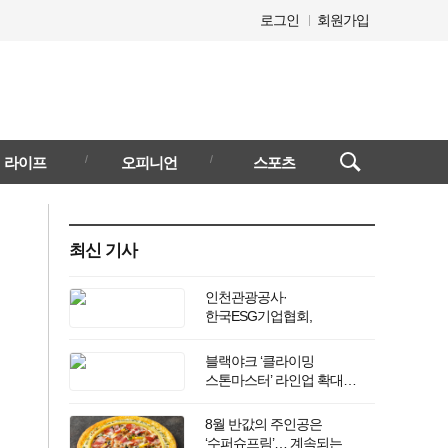
로그인
회원가입
검색창
라이프
오피니언
스포츠
열기/
닫기
최신 기사
인천관광공사·
한국ESG기업협회,
‘그린에너텍 ESG 컨퍼런스
2026’ 개최
블랙야크 ‘클라이밍
스톤마스터’ 라인업 확대…
프리 드롭 오픈
8월 반값의 주인공은
‘수퍼슈프림’… 계속되는