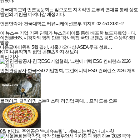
밝혔다.
건국대학교와 언론동문회는 앞으로도 지속적인 교류와 연대를 통해 상호
발전의 기반을 다져나갈 예정이다.
언론연락처: 건국대학교 커뮤니케이션본부 최지희 02-450-3131~2
이 뉴스는 기업·기관·단체가 뉴스와이어를 통해 배포한 보도자료입니다.
이전글
EBS, 시청자와 함께 만든 ‘창사특집 국민 콘텐츠 공모 수상작’ 3편
방송
다음글
마이원픽 5월 결산, 서울가요대상·ASEA 투표 성료…
KT지니뮤직과의 협업 콘텐츠까지 선보여
최신 기사
인천관광공사·한국ESG기업협회, ‘그린에너텍 ESG 컨퍼런스 2026’ 개최
블랙야크 ‘클라이밍 스톤마스터’ 라인업 확대… 프리 드롭 오픈
8월 반값의 주인공은 ‘수퍼슈프림’… 계속되는 반값다 피자헛