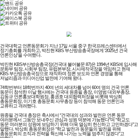
건국대학교 언론동문회가 지난 17일 서울 중구 한국프레스센터에서
정기총회를 개최하고, 박진현 KBS 부산방송총국장에게 ‘2025년 건국
언론인상’을 수여했다.
박진현 KBS부산방송총국장(건국대 불어불문 87)은 1994년 KBS에 입사해
문화부 팀장, 사회부 팀장, 유럽본부장, 시사제작국장을 역임하고 현재
KBS 부산방송총국장으로 재직하며 정론 보도와 언론 경영을 통해
저널리즘과 미디어산업 발전에 기여해 왔다.
74학번부터 18학번까지 40여 년의 세대차를 넘어 60여 명의 건국 언론
동문이 참석한 이날 행사에는 건국대 원종필 총장, 이영범 대외부총장,
김동규 언론홍보대학원장, 홍권호 대외협력처장을 비롯해 박상희
총동문회장, 이기호 총동문회 사무총장 등이 참석해 동문 언론인과
교류하고 격려했다.
원종필 건국대 총장은 축사에서 “건국대의 성과와 발전은 언론 동문
여러분께서 그동안 보내주신 관심과 성원 덕분에 가능했다”며 “학교도
동문 여러분의 성원에 보답하기 위해 더욱 열심히 헌신하고 고민하겠다”고
말했다. 박상희 총동문회장은 “학교 발전과 동문들의 발전을 위해
총동문회의 조직과 전략을 혁신해 나가는 노력을 멈추지 않겠다”고