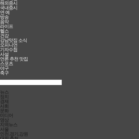
해외증시
국내증시
연 예
방송
음악
라이프
헬스
건강
강남맛집 소식
오피니언
기자수첩
사설
언론 추천 맛집
스포츠
야구
축구
검색창
열기/
검색
닫기
전체메뉴
뉴스
닫기
정치
경제
사회
문화
미디어
영상
지역뉴스
서울
인천.경기,강원
대전.충청