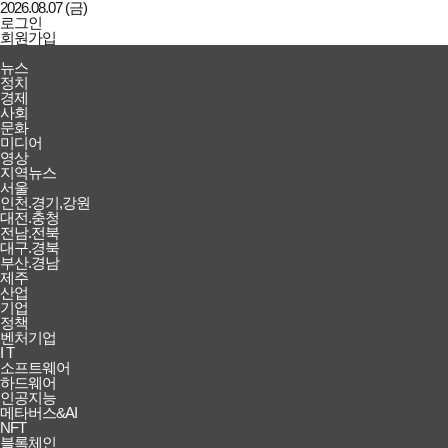
2026.08.07 (금)
로그인
회원가입
강남일보
전체메뉴
뉴스
열기/
정치
닫기
경제
사회
문화
미디어
영상
지역뉴스
서울
인천.경기,강원
대전.충청
전남.전북
대구.경북
부산.경남
제주
산업
기업
정책
벤처기업
I T
소프트웨어
하드웨어
인공지능
메타버스&AI
NFT
블록체인