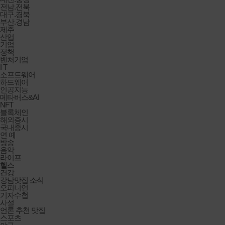
전남.전북
대구.경북
부산.경남
제주
산업
기업
정책
벤처기업
I T
소프트웨어
하드웨어
인공지능
메타버스&AI
NFT
블록체인
해외증시
국내증시
연 예
방송
음악
라이프
헬스
건강
강남맛집 소식
오피니언
기자수첩
사설
언론 추천 맛집
스포츠