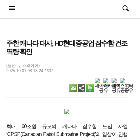
강남일보
전체메뉴
검색
메뉴
열기/
열기/
닫기
닫기
주한 캐나다 대사, HD현대중공업 잠수함 건조
역량 확인
(울산=뉴스와이어)
2025-10-01 08:18:24
637
최대 60조원 규모의 캐나다 잠수함 도입 사업
‘CPSP(Canadian Patrol Submarine Project)’의 입찰이 진행