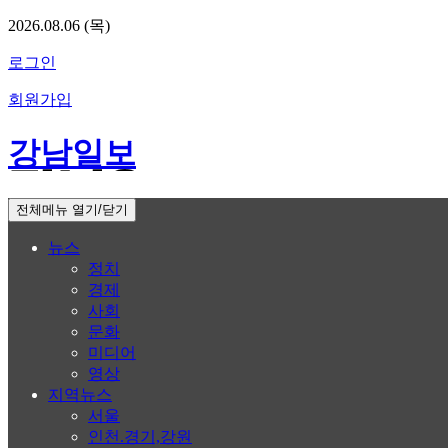
2026.08.06 (목)
로그인
회원가입
강남일보
전체메뉴 열기/닫기
뉴스
정치
경제
사회
문화
미디어
영상
지역뉴스
서울
인천.경기,강원