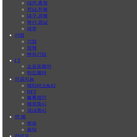
대전.충청
전남.전북
대구.경북
부산.경남
제주
산업
기업
정책
벤처기업
I T
소프트웨어
하드웨어
인공지능
메타버스&AI
NFT
블록체인
해외증시
국내증시
연 예
방송
음악
라이프