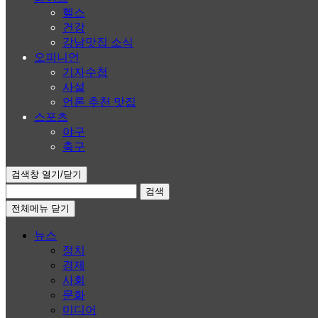
헬스
건강
강남맛집 소식
오피니언
기자수첩
사설
언론 추천 맛집
스포츠
야구
축구
검색창 열기/닫기
검색
전체메뉴 닫기
뉴스
정치
경제
사회
문화
미디어