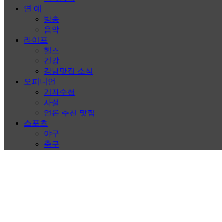
연 예
방송
음악
라이프
헬스
건강
강남맛집 소식
오피니언
기자수첩
사설
언론 추천 맛집
스포츠
야구
축구