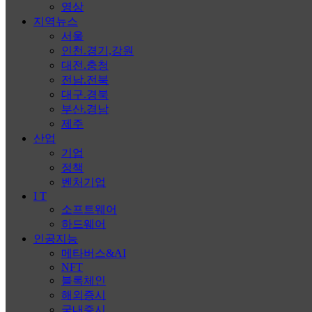
영상
지역뉴스
서울
인천.경기,강원
대전.충청
전남.전북
대구.경북
부산.경남
제주
산업
기업
정책
벤처기업
I T
소프트웨어
하드웨어
인공지능
메타버스&AI
NFT
블록체인
해외증시
국내증시