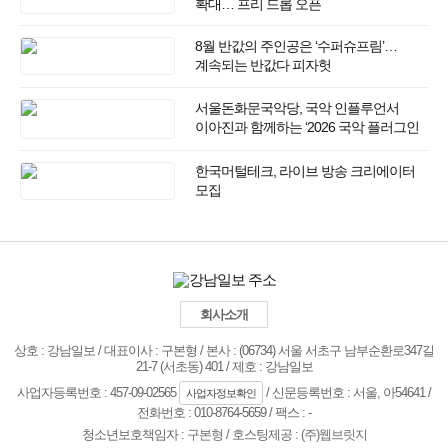
확대… 프리 드롭 오픈
8월 반값의 주인공은 ‘수퍼슈프림’…
계속되는 반값다 피자헛
서울돈화문국악당, 국악 인플루언서
이아진과 함께하는 ‘2026 국악 플러그인
vol.3’ 개최
한국머털테크, 라이브 방송 크리에이터
모집
회사소개
상호 : 강남일보 / 대표이사 : 구본형 / 본사 : (06734) 서울 서초구 남부순환로347길
21-7 (서초동) 401 / 제호 : 강남일보
사업자등록번호 : 457-09-02565
/ 신문등록번호 : 서울, 아54641 /
사업자정보확인
전화번호 : 010-8764-5659 / 팩스 : -
청소년보호책임자 :
구본형
/ 호스팅제공 :
(주)웹브릿지