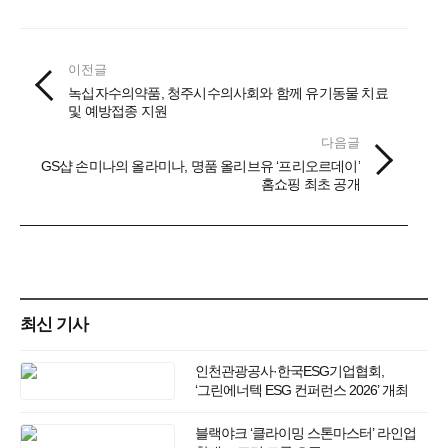
이전글
녹십자수의약품, 청주시수의사회와 함께 유기동물 치료
및 예방접종 지원
다음글
GS샵 손미나의 올라미나, 명품 올리브유 ‘프리오르데이’
홈쇼핑 최초 공개
최신 기사
인천관광공사·한국ESG기업협회,
‘그린에너텍 ESG 컨퍼런스 2026’ 개최
블랙야크 ‘클라이밍 스톤마스터’ 라인업