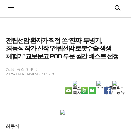
강남일보
전체메뉴
검색
메뉴
열기/
열기/
닫기
닫기
전립선암 환자가 직접 쓴 ‘진짜’ 투병기,
최동식 작가 신작 ‘전립선암 로봇수술 생생
체험기’ 교보문고 POD 부문 월간 베스트 선정
(안양=뉴스와이어)
2025-11-07 09:46:42
14618
최동식