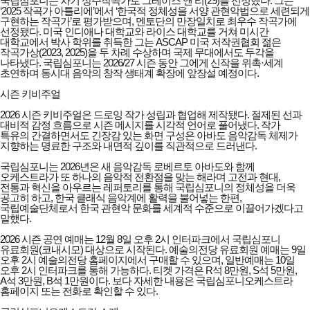
국립심포니는 차기 상주작곡가로 그레이스 앤 리(29)를 선정했다. 그는
‘2025 작곡가 아틀리에’에서 ‘한국적 정체성을 서양 관현악법으로 세련되게
구현하는 작곡가’로 평가받으며, 멘토단의 만장일치로 최우수 작곡가에
선정됐다. 미국 인디애나 대학교와 라이스 대학교를 거쳐 미시간
대학교에서 박사 학위를 취득한 그는 ASCAP 미국 저작권협회 젊은
작곡가상(2023, 2025)을 두 차례 수상하며 국제 무대에서도 두각을
나타냈다. 국립심포니는 2026/27 시즌 동안 그에게 신작을 위촉·세계
초연하며 동시대 음악의 창작 생태계 확장에 앞장설 예정이다.
시즌 키비주얼
2026 시즌 키비주얼은 드로잉 작가 성립과 협업해 제작됐다. 절제된 선과
대비적 감정 흐름으로 시즌 메시지를 시각적 언어로 풀어냈다. 작가
특유의 간결하면서도 긴장감 있는 화면 구성은 아바도 음악감독 체제가
지향하는 명료한 구조와 내면적 깊이를 직관적으로 드러낸다.
국립심포니는 2026년은 새 음악감독 로베르토 아바도와 함께
오케스트라가 또 하나의 음악적 전환점을 맞는 해라며 고전과 현대,
전통과 혁신을 아우르는 레퍼토리를 통해 국립심포니의 정체성을 더욱
공고히 하고, 한국 클래식 음악계에 활력을 불어넣는 한편,
국립예술단체로서 한국 관현악 문화를 세계적 수준으로 이끌어가겠다고
말했다.
2026 시즌 공연 예매는 12월 8일 오후 2시 인터파크에서 국립심포니
유료회원(코내시모) 대상으로 시작된다. 예술의전당 유료회원 예매는 9일
오후 2시 예술의전당 홈페이지에서 구매할 수 있으며, 일반예매는 10일
오후 2시 인터파크를 통해 가능하다. 티켓 가격은 R석 8만원, S석 5만원,
A석 3만원, B석 1만원이다. 보다 자세한 내용은 국립심포니오케스트라
홈페이지 또는 전화로 확인할 수 있다.