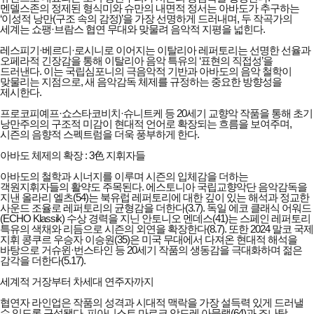
멘델스존의 정제된 형식미와 슈만의 내면적 정서는 아바도가 추구하는
‘이성적 낭만(구조 속의 감정)’을 가장 선명하게 드러내며, 두 작곡가의
세계는 쇼팽·브람스 협연 무대와 맞물려 음악적 지평을 넓힌다.
레스피기·베르디·로시니로 이어지는 이탈리아 레퍼토리는 선명한 선율과
오페라적 긴장감을 통해 이탈리아 음악 특유의 ‘표현의 직접성’을
드러낸다. 이는 국립심포니의 극음악적 기반과 아바도의 음악 철학이
맞물리는 지점으로, 새 음악감독 체제를 규정하는 중요한 방향성을
제시한다.
프로코피예프·쇼스타코비치·슈니트케 등 20세기 교향악 작품을 통해 초기
낭만주의의 구조적 미감이 현대적 언어로 확장되는 흐름을 보여주며,
시즌의 음향적 스펙트럼을 더욱 풍부하게 한다.
아바도 체제의 확장 : 3色 지휘자들
아바도의 철학과 시너지를 이루며 시즌의 입체감을 더하는
객원지휘자들의 활약도 주목된다. 에스토니아 국립교향악단 음악감독을
지낸 올라리 엘츠(54)는 북유럽 레퍼토리에 대한 깊이 있는 해석과 정교한
사운드 조율로 레퍼토리의 균형감을 더한다(3.7). 독일 에코 클래식 어워드
(ECHO Klassik) 수상 경력을 지닌 안토니오 멘데스(41)는 스페인 레퍼토리
특유의 색채와 리듬으로 시즌의 외연을 확장한다(8.7). 또한 2024 말코 국제
지휘 콩쿠르 우승자 이승원(35)은 미국 무대에서 다져온 현대적 해석을
바탕으로 거슈윈·번스타인 등 20세기 작품의 생동감을 극대화하며 젊은
감각을 더한다(5.17).
세계적 거장부터 차세대 연주자까지
협연자 라인업은 작품의 성격과 시대적 맥락을 가장 설득력 있게 드러낼
수 있도록 구성됐다. 피아니스트 마르크 앙드레 아믈랭(64)과 조나탕