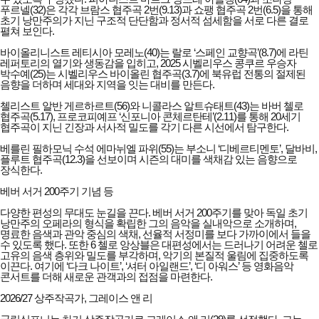
푸르넬(32)은 각각 브람스 협주곡 2번(9.13)과 쇼팽 협주곡 2번(6.5)을 통해
초기 낭만주의가 지닌 구조적 단단함과 정서적 섬세함을 서로 다른 결로
펼쳐 보인다.
바이올리니스트 레티시아 모레노(40)는 랄로 ‘스페인 교향곡’(8.7)에 라틴
레퍼토리의 열기와 생동감을 입히고, 2025 시벨리우스 콩쿠르 우승자
박수예(25)는 시벨리우스 바이올린 협주곡(3.7)에 북유럽 전통의 절제된
음향을 더하며 세대와 지역을 잇는 대비를 만든다.
첼리스트 알반 게르하르트(56)와 니콜라스 알트슈태트(43)는 바버 첼로
협주곡(5.17), 프로코피예프 ‘신포니아 콘체르탄테’(2.11)를 통해 20세기
협주곡이 지닌 긴장과 서사적 밀도를 각기 다른 시선에서 탐구한다.
베를린 필하모닉 수석 에마뉘엘 파위(55)는 부소니 ‘디베르티멘토’, 달바비,
플루트 협주곡(12.3)을 선보이며 시즌의 대미를 색채감 있는 음향으로
장식한다.
베버 서거 200주기 기념 등
다양한 편성의 무대도 눈길을 끈다. 베버 서거 200주기를 맞아 독일 초기
낭만주의 오페라의 형식을 확립한 그의 음악을 실내악으로 소개하며,
명료한 음색과 관악 중심의 색채, 선율적 서정미를 보다 가까이에서 들을
수 있도록 했다. 또한 6 첼로 앙상블은 대편성에서는 드러나기 어려운 첼로
고유의 음색 층위와 밀도를 부각하며, 악기의 본질적 울림에 집중하도록
이끈다. 여기에 ‘다크 나이트’, ‘셔터 아일랜드’, ‘디 아워스’ 등 영화음악
콘서트를 더해 새로운 관객과의 접점을 마련한다.
2026/27 상주작곡가, 그레이스 앤 리