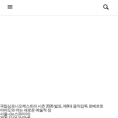
강남일보
전체메뉴
검색
메뉴
열기/
열기/
닫기
닫기
국립심포니오케스트라 시즌 2026 발표, 제8대 음악감독 로베르토
아바도와 여는 새로운 예술적 장
서울--(뉴스와이어)
2025-12-04 21:03:46