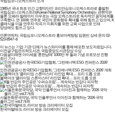
국립심포니오케스트라 소개
1985년 국내 최초 민간 교향악단인 코리안심포니오케스트라로 출발한
국립심포니오케스트라(Korean National Symphony Orchestra)는 관현악은
물론 오페라·발레까지 아우르는 극장 오케스트라로 독자적인 음악세계를
구축했다. 연 100회 연주로 국민의 문화향유 확대를 위해 힘쓰고 있으며, K
클래식을 이끌 연주자·작곡가·지휘자를 위한 교육 사업으로 인재
양성에도 힘쓰고 있다.
언론연락처: 국립심포니오케스트라 홍보마케팅팀 임원빈 상세 문의 02-
523-8947~8
이 뉴스는 기업·기관·단체가 뉴스와이어를 통해 배포한 보도자료입니다.
이전글
구립은뜨락도서관, 국립중앙도서관장상 수상
다음글
미래엔 아이세움 ‘흔한남매’ 1000만 부 돌파 기념 프로모션 진행
최신 기사
인천관광공사·한국ESG기업협회, ‘그린에너텍 ESG 컨퍼런스 2026’ 개최
블랙야크 ‘클라이밍 스톤마스터’ 라인업 확대… 프리 드롭 오픈
8월 반값의 주인공은 ‘수퍼슈프림’… 계속되는 반값다 피자헛
서울돈화문국악당, 국악 인플루언서 이아진과 함께하는 ‘2026 국악
플러그인 vol.3’ 개최
한국머털테크, 라이브 방송 크리에이터 모집