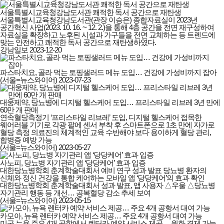
서울특별시교육청강남도서관 쾌적한 독서 공간으로 재탄생
서울특별시교육청강남도서관(관장 이승은) 종합자료실이 2023년
공간혁신 사업(2023. 10. 16. ~ 12. 2.)을 통해 4층 공간을 전면 재구성하여
자료실을 확장하고 노후된 시설과 가구들을 전면 교체하는 등 트렌드에
맞는 안전하고 쾌적한 독서 공간으로 재탄생하였다.
강남일보
2023-12-20
파스타치요, 골라 먹는 토핑샐러드 메뉴 도입… 건강에 가성비까지 잡아
(서울=뉴스와이어)
2023-07-23
대웅제약, 당뇨병에 디지털 헬스케어 도입… 프리스타일 리브레 3년 만에
60만 개 판매
연속혈당측정기 ‘프리스타일 리브레’ 도입, 디지털 헬스케어 접목한
웨어러블 기기로 각광 팔에 센서 부착 후 스마트폰으로 1초 만에 자가로
혈당 측정 의료진의 체계적인 교육 수반해야 보다 용이하게 혈당 관리,
합병증 예방 가능
(서울=뉴스와이어)
2023-05-27
사노피, 당뇨병 자기관리 앱 ‘당당케어’ 효과 입증
대한당뇨병학회 춘계학술대회서 예비 연구 성과 발표 당뇨병 환자의
신체와 정신 건강을 통합 케어하는 모바일 앱 ‘당당케어’의 효과 확인
대한당뇨병학회 춘계학술대회서 성과 발표, 앱 사용자 △우울 △당뇨병
자기관리 행동 등 개선… 공복혈당 감소 추세 보여
(서울=뉴스와이어)
2023-05-15
카모아, 뉴욕 렌터카 예약 서비스 제공… 주요 4개 공항서 대여 가능
미국 뉴욕 주요 4개 공항에서 렌터카 예약 서비스 제공… 원화 결제 가능