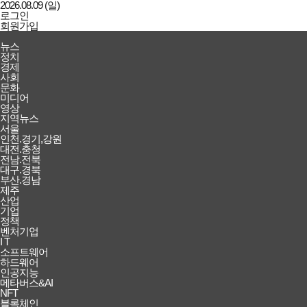
2026.08.09 (일)
로그인
회원가입
강남일보
전체메뉴
뉴스
열기/
정치
닫기
경제
사회
문화
미디어
영상
지역뉴스
서울
인천.경기,강원
대전.충청
전남.전북
대구.경북
부산.경남
제주
산업
기업
정책
벤처기업
I T
소프트웨어
하드웨어
인공지능
메타버스&AI
NFT
블록체인