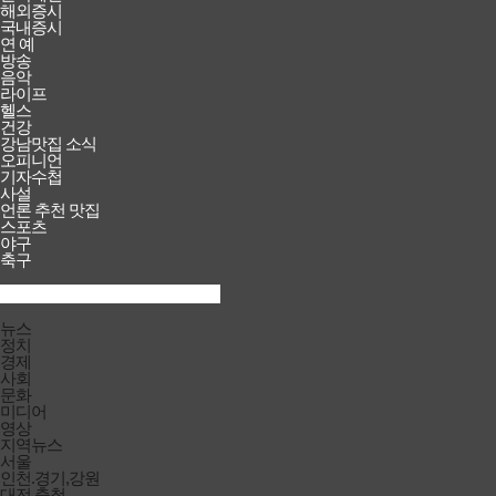
해외증시
국내증시
연 예
방송
음악
라이프
헬스
건강
강남맛집 소식
오피니언
기자수첩
사설
언론 추천 맛집
스포츠
야구
축구
검색창
열기/
검색
닫기
전체메뉴
뉴스
닫기
정치
경제
사회
문화
미디어
영상
지역뉴스
서울
인천.경기,강원
대전.충청