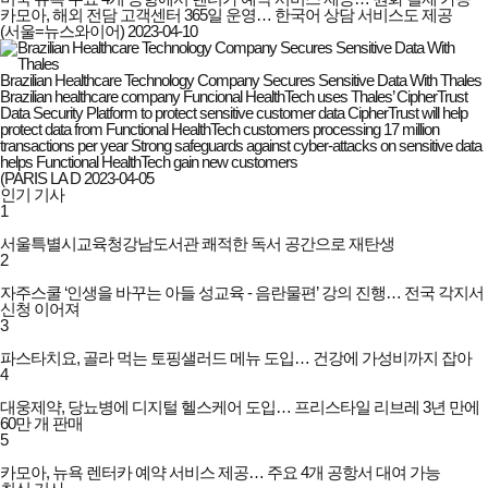
카모아, 해외 전담 고객센터 365일 운영… 한국어 상담 서비스도 제공
(서울=뉴스와이어)
2023-04-10
Brazilian Healthcare Technology Company Secures Sensitive Data With Thales
Brazilian healthcare company Funcional HealthTech uses Thales’ CipherTrust
Data Security Platform to protect sensitive customer data CipherTrust will help
protect data from Functional HealthTech customers processing 17 million
transactions per year Strong safeguards against cyber-attacks on sensitive data
helps Functional HealthTech gain new customers
(PARIS LA D
2023-04-05
인기 기사
1
서울특별시교육청강남도서관 쾌적한 독서 공간으로 재탄생
2
자주스쿨 ‘인생을 바꾸는 아들 성교육 - 음란물편’ 강의 진행… 전국 각지서
신청 이어져
3
파스타치요, 골라 먹는 토핑샐러드 메뉴 도입… 건강에 가성비까지 잡아
4
대웅제약, 당뇨병에 디지털 헬스케어 도입… 프리스타일 리브레 3년 만에
60만 개 판매
5
카모아, 뉴욕 렌터카 예약 서비스 제공… 주요 4개 공항서 대여 가능