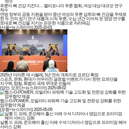
푸룬이 뼈 건강 지킨다… 캘리포니아 푸룬 협회, 여성 대상 대규모 연구
착수
연방 정부의 공동 지원을 받아 중년 여성의 푸룬 섭취와 뼈 건강을 주제로
한 두 건의 장기 연구 새롭게 시작 푸룬, 수십 년간 이어져 온 영양 연구를
토대로 뼈 건강을 지키는 든든한 식품으로 자리매김
(서울=뉴스와이어)
2025-10-01
2025년 마라톤 데 사블레, 5년 연속 개최지로 요르단 확정
스포츠, 문화, 환대가 어우러진 글로벌 이벤트가 다시 한번 요르단을
지구력, 탐험, 화합의 국제 무대로 만들어
(암만, 요르단=뉴스와이어)
2025-08-02
햅스-G-POWER, 모빌리티 파워팩 기술 고도화 및 전문성 강화를 위한
업무협약 체결
(포항=뉴스와이어)
2025-05-09
살롱 드 프레, 준오헤어 출신 이레 수석 디자이너 영입으로 프리미엄 헤어
서비스 강화