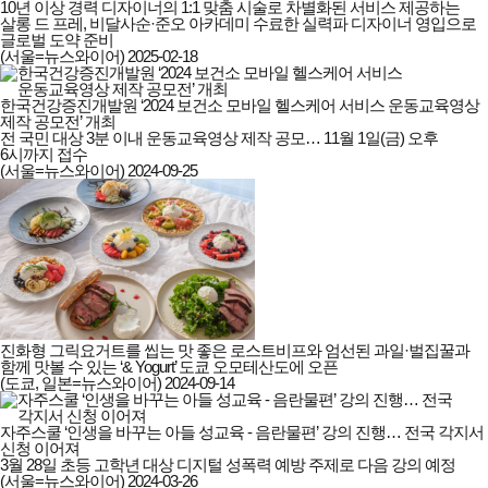
10년 이상 경력 디자이너의 1:1 맞춤 시술로 차별화된 서비스 제공하는
살롱 드 프레, 비달사순·준오 아카데미 수료한 실력파 디자이너 영입으로
글로벌 도약 준비
(서울=뉴스와이어)
2025-02-18
한국건강증진개발원 ‘2024 보건소 모바일 헬스케어 서비스 운동교육영상
제작 공모전’ 개최
전 국민 대상 3분 이내 운동교육영상 제작 공모… 11월 1일(금) 오후
6시까지 접수
(서울=뉴스와이어)
2024-09-25
진화형 그릭요거트를 씹는 맛 좋은 로스트비프와 엄선된 과일·벌집꿀과
함께 맛볼 수 있는 ‘& Yogurt’ 도쿄 오모테산도에 오픈
(도쿄, 일본=뉴스와이어)
2024-09-14
자주스쿨 ‘인생을 바꾸는 아들 성교육 - 음란물편’ 강의 진행… 전국 각지서
신청 이어져
3월 28일 초등 고학년 대상 디지털 성폭력 예방 주제로 다음 강의 예정
(서울=뉴스와이어)
2024-03-26