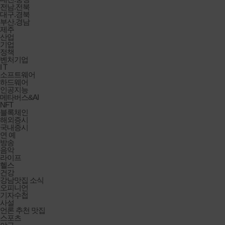
전남.전북
대구.경북
부산.경남
제주
산업
기업
정책
벤처기업
I T
소프트웨어
하드웨어
인공지능
메타버스&AI
NFT
블록체인
해외증시
국내증시
연 예
방송
음악
라이프
헬스
건강
강남맛집 소식
오피니언
기자수첩
사설
언론 추천 맛집
스포츠