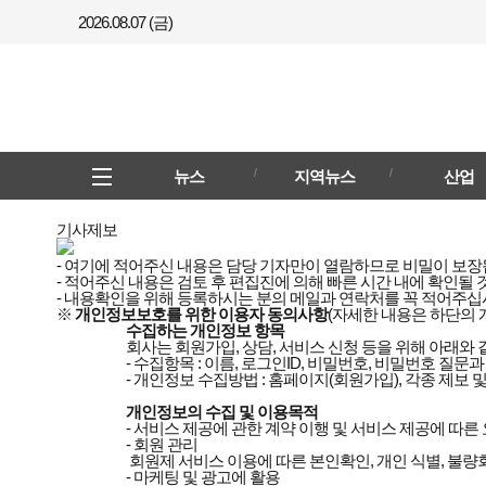
2026.08.07 (금)
메뉴
전체메뉴
뉴스
지역뉴스
산업
열기/
닫기
기사제보
- 여기에 적어주신 내용은 담당 기자만이 열람하므로
비밀이 보장
- 적어주신 내용은 검토 후 편집진에 의해
빠른 시간 내에 확인
될 
- 내용확인을 위해 등록하시는 분의
메일과 연락처
를 꼭 적어주십
※
개인정보보호를 위한 이용자 동의사항
(자세한 내용은 하단의
수집하는 개인정보 항목
		회사는 회원가입, 상담, 서비스 신청 등을 위해 아래와 같은 개인정보를 수집하고 있습니다.

		- 수집항목 : 이름, 로그인ID, 비밀번호, 비밀번호 질문과 답변, 자택 전화번호, 자택 주소, 휴대전화번호, 이메일, 직업, 회사전화번호, 취미, 법정대리인정보, 신용카드 정보, 은행계좌 정보, 서비스 이용기록, 접속 로그, 쿠키, 접속 IP 정보, 결제기록, 필명, 자기소개

		- 개인정보 수집방법 : 홈페이지(회원가입), 각종 제보 및 접수

개인정보의 수집 및 이용목적
		- 서비스 제공에 관한 계약 이행 및 서비스 제공에 따른 요금정산 콘텐츠 제공, 구매 및 요금 결제, 물품배송 또는 청구지 등 발송, 금융거래 본인 인증 및 금융 서비스

		- 회원 관리

		 회원제 서비스 이용에 따른 본인확인, 개인 식별, 불량회원의 부정 이용 방지와 비인가 사용 방지, 가입 의사 확인, 연령확인, 만14세 미만 아동 개인정보 수집 시 법정 대리인 동의여부 확인, 불만처리 등 민원처리, 고지사항 전달

		- 마케팅 및 광고에 활용
