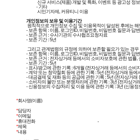
		 신규 서비스(제품) 개발 및 특화, 이벤트 등 광고성 정보 전달, 접속 빈도 파악 또는 회원의 서비스 이용에 대한 통계

		- 기타

		 시민기자제, 커뮤티니 이용

개인정보의 보유 및 이용기간
	 원칙적으로 개인정보 수집 및 이용목적이 달성된 후에는 해당 정보를 지체 없이 파기합니다. 단, 다음의 정보에 대해서는 아래의 이유로 명시한 기간 동안 보존합니다.

	- 보존 항목 : 이름, 로그인ID, 비밀번호, 비밀번호 질문과 답변, 자택 전화번호, 자택 주소, 휴대전화번호, 이메일, 직업, 회사전화번호, 취미, 법정대리인정보, 신용카드 정보, 은행계좌 정보, 서비스 이용기록, 접속 로그, 쿠키, 접속 IP 정보, 결제기록, 필명, 자기소개

	- 보존 근거 : 수사기관의 수사협조요청자료

	- 보존 기간 : 5년

	 그리고 관계법령의 규정에 의하여 보존할 필요가 있는 경우 회사는 아래와 같이 관계법령에서 정한 일정한 기간동안 회원정보를 보관합니다.

	- 보존 항목 : 이름, 로그인ID, 비밀번호, 비밀번호 질문과 답변, 자택 전화번호, 자택 주소, 휴대전화번호, 이메일, 직업, 회사전화번호, 취미, 법정대리인정보, 신용카드 정보, 은행계좌 정보, 서비스 이용기록, 접속 로그, 쿠키, 접속 IP 정보, 결제기록, 필명, 자기소개

	- 보존 근거 : 전자상거래 등에서의 소비자보호에 관한 법률, 신용정보의 이용 및 보호에 관한 법률

	- 보존 기간 : 5년

	- 표시/광고에 관한 기록 : 6개월 (전자상거래 등에서의 소비자보호에 관한 법률)

	- 계약 또는 청약철회 등에 관한 기록 : 5년 (전자상거래 등에서의 소비자보호에 관한 법률)

	- 대금결제 및 재화 등의 공급에 관한 기록 : 5년 (전자상거래 등에서의 소비자보호에 관한 법률)

	- 소비자의 불만 또는 분쟁처리에 관한 기록 : 3년 (전자상거래 등에서의 소비자보호에 관한 법률)

	- 신용정보의 수집/처리 및 이용 등에 관한 기록 : 3년 (신용정보의 이용 및 보호에 관한 법률) 

*
회사명(이름)
*
담당자
*
이메일
*
휴대전화
-
*
제목
*
내용