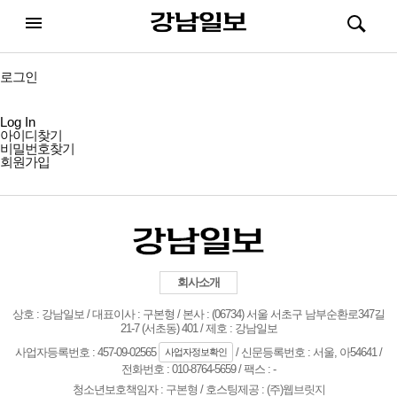
강남일보
전체메뉴
검색
메뉴
열기/
열기/
닫기
닫기
로그인
Log In
아이디찾기
비밀번호찾기
회원가입
회사소개
상호 : 강남일보 / 대표이사 : 구본형 / 본사 : (06734) 서울 서초구 남부순환로347길
21-7 (서초동) 401 / 제호 : 강남일보
사업자등록번호 : 457-09-02565
/ 신문등록번호 : 서울, 아54641 /
사업자정보확인
전화번호 : 010-8764-5659 / 팩스 : -
청소년보호책임자 :
구본형
/ 호스팅제공 :
(주)웹브릿지